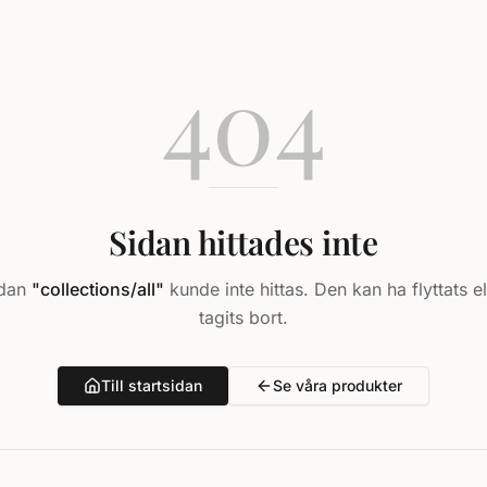
404
Sidan hittades inte
idan
"
collections/all
"
kunde inte hittas. Den kan ha flyttats el
tagits bort.
Till startsidan
Se våra produkter