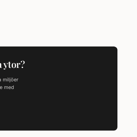
a ytor?
 miljöer
ige med