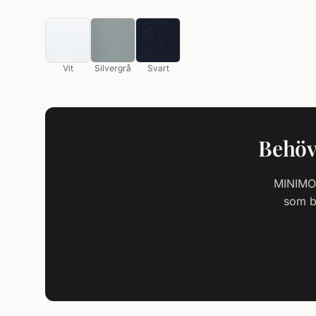
Vit
Silvergrå
Svart
Behöve
MINIMO 
som be