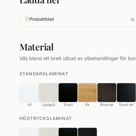
Produktblad
Material
Välj bland ett brett utbud av ytbehandlingar för bor
STANDARDLAMINAT
Vit
Ljusgrå
Svart
Ek
Brun ek
Svart ek
HÖGTRYCKSLAMINAT