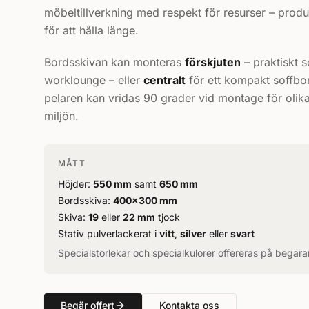
möbeltillverkning med respekt för resurser – produ
för att hålla länge.
Bordsskivan kan monteras
förskjuten
– praktiskt 
worklounge – eller
centralt
för ett kompakt soffbor
pelaren kan vridas 90 grader vid montage för olik
miljön.
MÅTT
Höjder:
550 mm
samt
650 mm
Bordsskiva:
400×300 mm
Skiva:
19
eller
22 mm
tjock
Stativ pulverlackerat i
vitt
,
silver
eller
svart
Specialstorlekar och specialkulörer offereras på begära
Begär offert
Kontakta oss