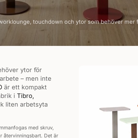
ör worklounge, touchdown och ytor som behöver mer fle
ehöver ytor för
arbete – men inte
O
är ett kompakt
brik i
Tibro,
k liten arbetsyta
 sammanfogas med skruv,
är återvinningsbart. Det är