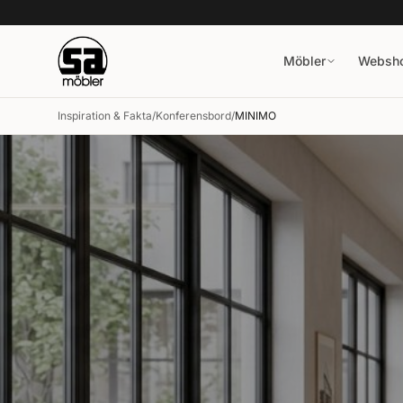
Möbler
Websh
Inspiration & Fakta
/
Konferensbord
/
MINIMO