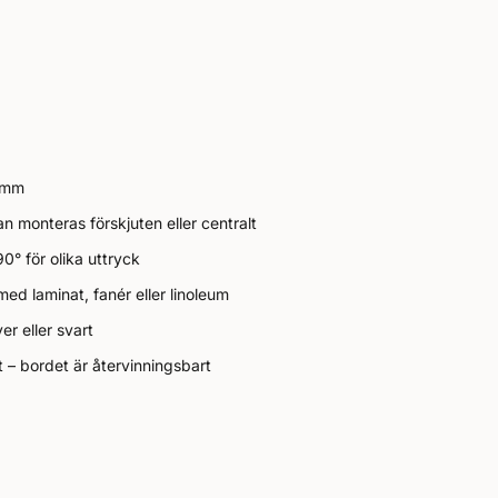
 mm
monteras förskjuten eller centralt
90° för olika uttryck
ed laminat, fanér eller linoleum
ver eller svart
at – bordet är återvinningsbart