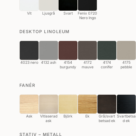
Vit
Ljusgrå
Svart
Fenix 0720
Nero Ingo
DESKTOP LINOLEUM
4023 nero
4132 ash
4154
4172
4174
4175
burgundy
mauve
conifer
pebble
FANÉR
Ask
Vitlaserad
Björk
Ek
Grå/svart
Svartbetsa
ask
betsad ek
d ek
STATIV – METALL