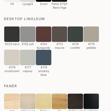
Vit
Ljusgrå
Svart
Fenix 0720
Nero Ingo
DESKTOP LINOLEUM
4023 nero
4132 ash
4154
4172
4174
4175
burgundy
mauve
conifer
pebble
4176
4177
4179
mushroom
vapour
smokey
blue
FANÉR