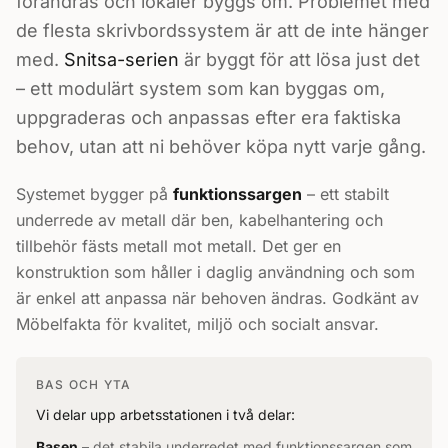
förändras och lokaler byggs om. Problemet med
de flesta skrivbordssystem är att de inte hänger
med.
Snitsa-serien
är byggt för att lösa just det
– ett modulärt system som kan byggas om,
uppgraderas och anpassas efter era faktiska
behov, utan att ni behöver köpa nytt varje gång.
Systemet bygger på
funktionssargen
– ett stabilt
underrede av metall där ben, kabelhantering och
tillbehör fästs metall mot metall. Det ger en
konstruktion som håller i daglig användning och som
är enkel att anpassa när behoven ändras. Godkänt av
Möbelfakta för kvalitet, miljö och socialt ansvar.
BAS OCH YTA
Vi delar upp arbetsstationen i två delar:
Basen
– det stabila underredet med funktionssargen som