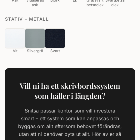
Ask
Vitlaserad
Björk
Ek
Grå/svart
Svartbetsa
ask
betsad ek
d ek
STATIV – METALL
Vit
Silvergrå
Svart
Vill ni ha ett skrivbordssystem
som håller i längden?
Snitsa passar kontor som vill investera
smart – ett system som kan anpassas och
byggas om allt eftersom behovet förändras,
utan att ni behöver byta ut allt. Hör av er så