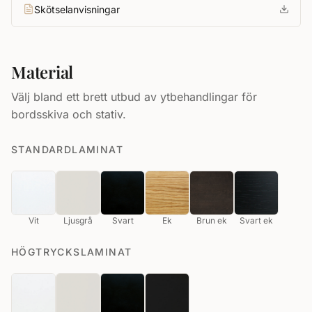
Skötselanvisningar
Material
Välj bland ett brett utbud av ytbehandlingar för
bordsskiva och stativ.
STANDARDLAMINAT
Vit
Ljusgrå
Svart
Ek
Brun ek
Svart ek
HÖGTRYCKSLAMINAT