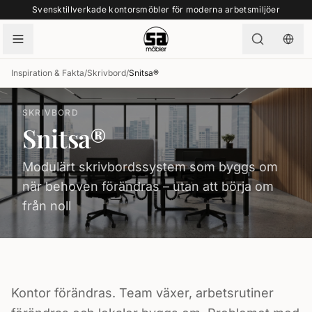
Svensktillverkade kontorsmöbler för moderna arbetsmiljöer
Inspiration & Fakta
/
Skrivbord
/
Snitsa®
SKRIVBORD
Snitsa®
Modulärt skrivbordssystem som byggs om
när behoven förändras – utan att börja om
från noll
Kontor förändras. Team växer, arbetsrutiner