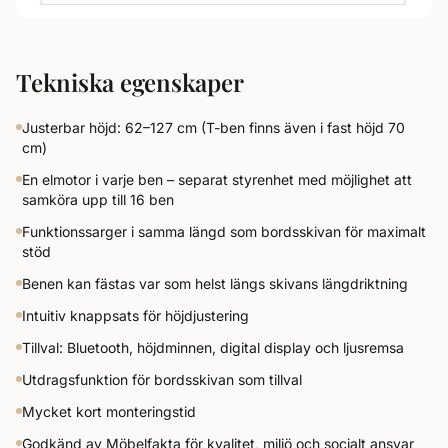
Tekniska egenskaper
Justerbar höjd: 62–127 cm (T-ben finns även i fast höjd 70
cm)
En elmotor i varje ben – separat styrenhet med möjlighet att
samköra upp till 16 ben
Funktionssarger i samma längd som bordsskivan för maximalt
stöd
Benen kan fästas var som helst längs skivans längdriktning
Intuitiv knappsats för höjdjustering
Tillval: Bluetooth, höjdminnen, digital display och ljusremsa
Utdragsfunktion för bordsskivan som tillval
Mycket kort monteringstid
Godkänd av Möbelfakta för kvalitet, miljö och socialt ansvar