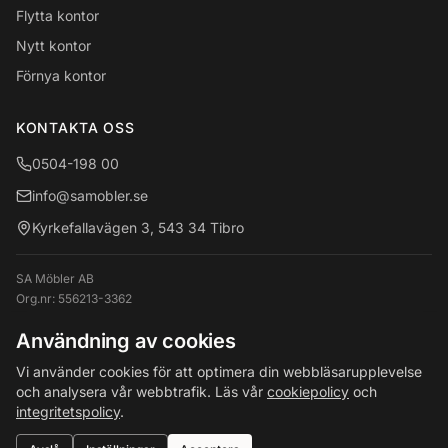
Flytta kontor
Nytt kontor
Förnya kontor
KONTAKTA OSS
0504-198 00
info@samobler.se
Kyrkefallavägen 3, 543 34 Tibro
SA Möbler AB
Org.nr:
556213-3362
VAT: SE556213336201
Användning av cookies
Vi använder cookies för att optimera din webbläsarupplevelse
och analysera vår webbtrafik. Läs vår
cookiepolicy
och
© 1896-
2026
SA Möbler AB.
Alla rättigheter förbehållna.
integritetspolicy
.
Företagsinformation
•
Integritetspolicy
•
Cookies
•
Villkor
•
Ångra köp eller avtal
•
Cookie-inställningar
•
Webbplatskarta
•
Tillgänglighetsredogörelse