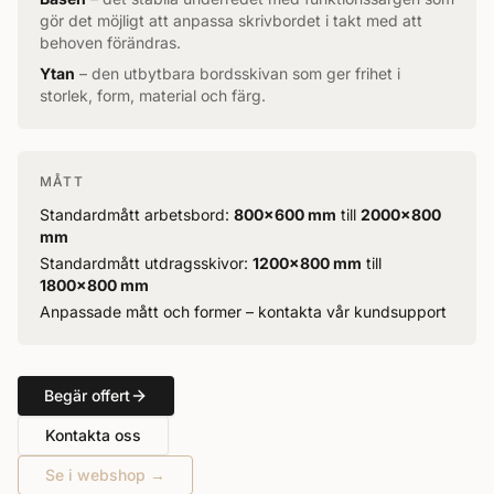
gör det möjligt att anpassa skrivbordet i takt med att
behoven förändras.
Ytan
– den utbytbara bordsskivan som ger frihet i
storlek, form, material och färg.
MÅTT
Standardmått arbetsbord:
800×600 mm
till
2000×800
mm
Standardmått utdragsskivor:
1200×800 mm
till
1800×800 mm
Anpassade mått och former – kontakta vår kundsupport
Begär offert
Kontakta oss
Se i webshop
→