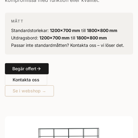
kompromissa med funktion eller kvalitet.
MÅTT
Standardstorlekar:
1200×700 mm
till
1800×800 mm
Utdragsbord:
1200×700 mm
till
1800×800 mm
Passar inte standardmåtten? Kontakta oss – vi löser det.
Begär offert
Kontakta oss
Se i webshop
→