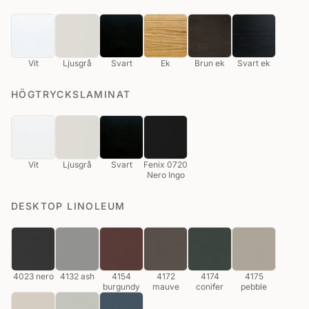
Vit
Ljusgrå
Svart
Ek
Brun ek
Svart ek
HÖGTRYCKSLAMINAT
Vit
Ljusgrå
Svart
Fenix 0720
Nero Ingo
DESKTOP LINOLEUM
4023 nero
4132 ash
4154
4172
4174
4175
burgundy
mauve
conifer
pebble