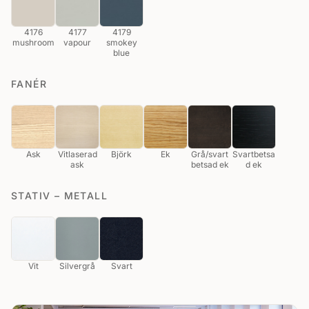
4176
4177
4179
mushroom
vapour
smokey
blue
FANÉR
Ask
Vitlaserad
Björk
Ek
Grå/svart
Svartbetsa
ask
betsad ek
d ek
STATIV – METALL
Vit
Silvergrå
Svart