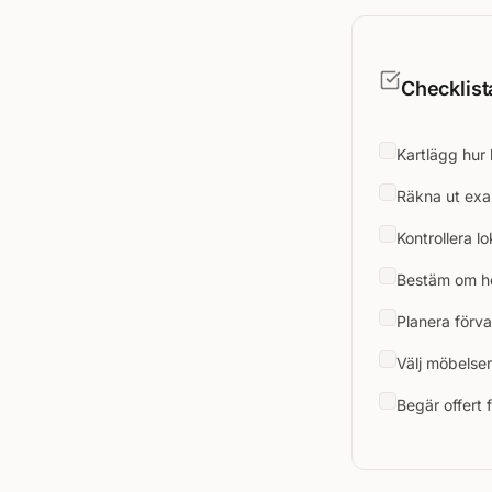
Checklist
Kartlägg hur 
Räkna ut exa
Kontrollera l
Bestäm om hö
Planera förv
Välj möbelse
Begär offert 