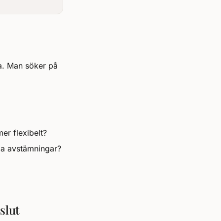
na. Man söker på
er flexibelt?
bba avstämningar?
slut