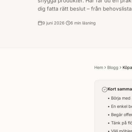
snygga produkter. Här får du en prak
dig fatta rätt beslut – från behovslista 
9 juni 2026
6
min läsning
Hem
Blogg
Köpa
Kort samman
• Börja med 
• En enkel b
• Begär offer
• Tänk på fl
• Välj möbler