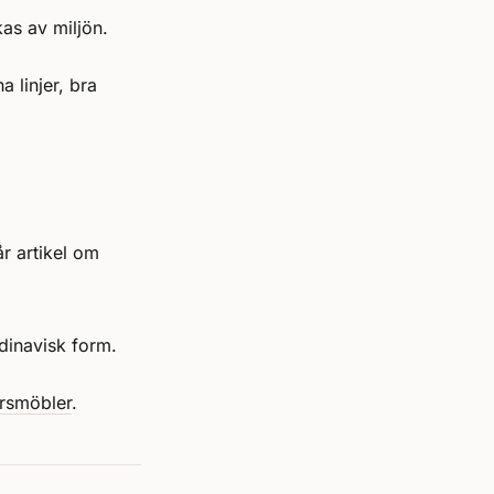
as av miljön.
 linjer, bra
r artikel om
dinavisk form.
orsmöbler
.