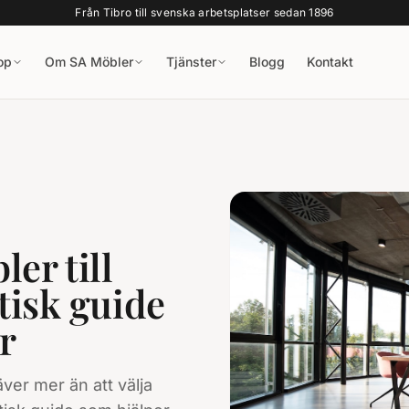
Från Tibro till svenska arbetsplatser sedan 1896
op
Om SA Möbler
Tjänster
Blogg
Kontakt
er till
tisk guide
r
äver mer än att välja