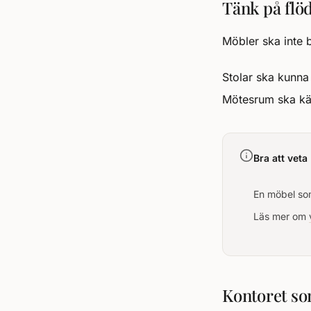
Tänk på flöd
Möbler ska inte b
Stolar ska kunna
Mötesrum ska kän
Bra att veta
En möbel som
Läs mer om
Kontoret so