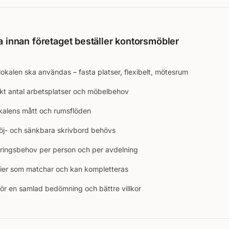
a innan företaget beställer kontorsmöbler
lokalen ska användas – fasta platser, flexibelt, mötesrum
kt antal arbetsplatser och möbelbehov
okalens mått och rumsflöden
j- och sänkbara skrivbord behövs
aringsbehov per person och per avdelning
rier som matchar och kan kompletteras
för en samlad bedömning och bättre villkor