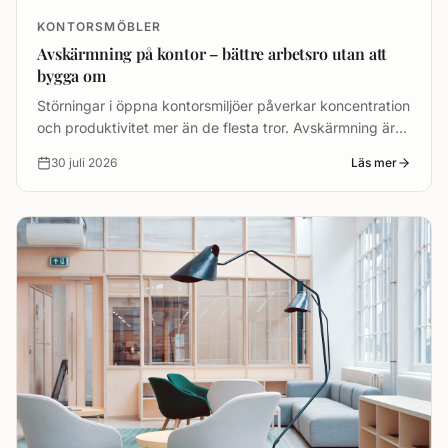
KONTORSMÖBLER
Avskärmning på kontor – bättre arbetsro utan att
bygga om
Störningar i öppna kontorsmiljöer påverkar koncentration
och produktivitet mer än de flesta tror. Avskärmning är
ett av de mest kostnadseffektiva sätten att förbättra
30 juli 2026
Läs mer
arbetsron – utan att riva en enda vägg.