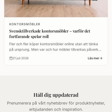
KONTORSMÖBLER
Svensktillverkade kontorsmöbler – varför det
fortfarande spelar roll
Fler och fler köper kontorsmöbler online utan att tänka
på ursprung. Men var och hur möbler tillverkas påverkar
kvalitet, hållbarhet, leveranstider och miljöavtryck – och
21 juli 2026
Läs mer
det spelar fortfarande stor roll.
Håll dig uppdaterad
Prenumerera på vårt nyhetsbrev för produktnyheter,
erbjudanden och inspiration.