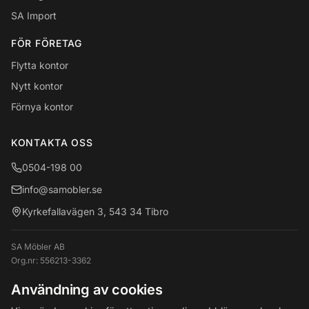
SA Import
FÖR FÖRETAG
Flytta kontor
Nytt kontor
Förnya kontor
KONTAKTA OSS
0504-198 00
info@samobler.se
Kyrkefallavägen 3, 543 34 Tibro
SA Möbler AB
Org.nr:
556213-3362
VAT: SE556213336201
Användning av cookies